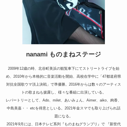
nanami ものまねステージ
2009年12歳の時、北谷町美浜の観覧車下にてストリートライブを始
め、2010年から本格的に音楽活動を開始、高校在学中に「47都道府県
対抗全国歌ウマ頂上決戦」で準優勝。2016年からは数々のアーティス
トの歌まねも披露し、様々な番組に出演している。
レパートリーとして、Ado、milet、あいみょん、Aimer、aiko、絢香、
中島美嘉・・ etcを得意としいる。2021年金スマでも取り上げられ話
題になる。
2021年9月には、日本テレビ系列『ものまねグランプリ』で 『新世代